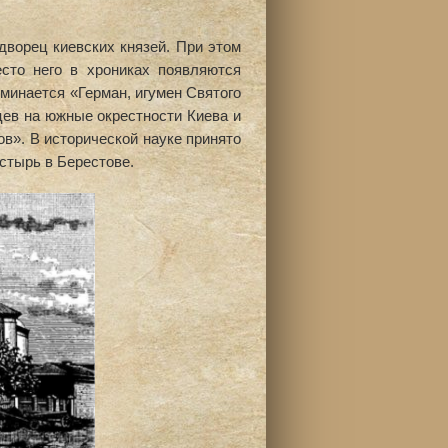
ворец киевских князей. При этом
сто него в хрониках появляются
оминается «Герман, игумен Святого
цев на южные окрестности Киева и
в». В исторической науке принято
астырь в Берестове.