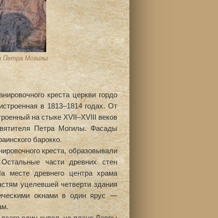
а Петра Могилы
нировочного креста церкви гордо
истроенная в 1813–1814 годах. От
роенный на стыке ХVII–ХVIII веков
святителя Петра Могилы. Фасады
аинского барокко.
ировочного креста, образовывали
 Остальные части древних стен
На месте древнего центра храма
астям уцелевшей четверти здания
ическими окнами в один ярус —
ам.
 всего один купол, на плане Лавры