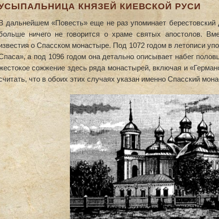
УСЫПАЛЬНИЦА КНЯЗЕЙ КИЕВСКОЙ РУСИ
В дальнейшем «Повесть» еще не раз упоминает берестовский д
больше ничего не говорится о храме святых апостолов. Вме
известия о Спасском монастыре. Под 1072 годом в летописи уп
Спаса», а под 1096 годом она детально описывает набег полов
жестокое сожжение здесь ряда монастырей, включая и «Германо
считать, что в обоих этих случаях указан именно Спасский мон