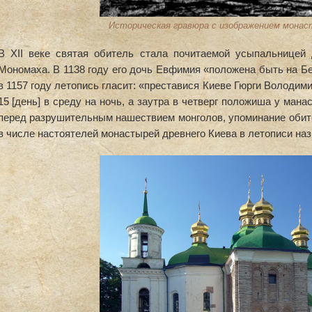
Историческая гравюра с изображением монас
В XII веке святая обитель стала почитаемой усыпальницей 
Мономаха. В 1138 году его дочь Евфимия «положена быть на Б
в 1157 году летопись гласит: «преставися Киеве Гюрги Володими
15 [день] в среду на ночь, а заутра в четверг положиша у ман
перед разрушительным нашествием монголов, упоминание обите
в числе настоятелей монастырей древнего Киева в летописи наз