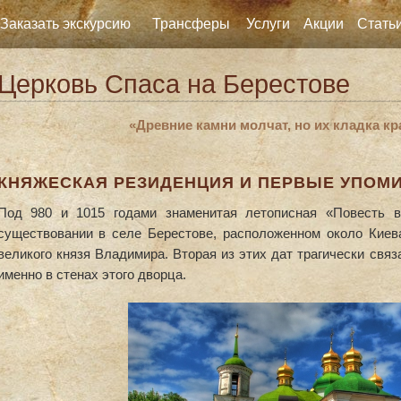
Заказать экскурсию
Трансферы
Услуги
Акции
Стать
Церковь Спаса на Берестове
«Древние камни молчат, но их кладка к
КНЯЖЕСКАЯ РЕЗИДЕНЦИЯ И ПЕРВЫЕ УПОМ
Под 980 и 1015 годами знаменитая летописная «Повесть в
существовании в селе Берестове, расположенном около Киева
великого князя Владимира. Вторая из этих дат трагически свя
именно в стенах этого дворца.