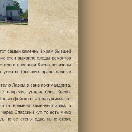
 тот самый каменный храм бывшей
них стен выявило следы ремонтов
етили в описании Киева ревизоры
ли униаты (бывшие православные
оятелю Лавры в сане архимандрита,
е лаврские угодья близ Киево-
Кальнофойского «Тератургима» от
ый от времени каменный храм, о
через Спасский кут, то есть мимо
л, но ее стены едва ныне стоят,