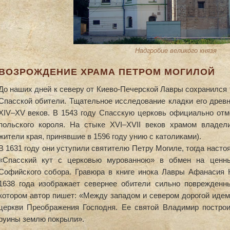
Надгробие великого князя
ВОЗРОЖДЕНИЕ ХРАМА ПЕТРОМ МОГИЛОЙ
До наших дней к северу от Киево-Печерской Лавры сохранился
Спасской обители. Тщательное исследование кладки его древ
ХIV–ХV веков. В 1543 году Спасскую церковь официально отм
польского короля. На стыке ХVI–ХVII веков храмом владе
жители края, принявшие в 1596 году унию с католиками).
В 1631 году они уступили святителю Петру Могиле, тогда наст
«Спасский кут с церковью мурованною» в обмен на ценны
Софийского собора. Гравюра в книге инока Лавры Афанасия 
1638 года изображает севернее обители сильно поврежденн
котором автор пишет: «Между западом и севером дорогой идем 
церкви Преображения Господня. Ее святой Владимир построи
руины землю покрыли».