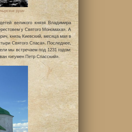
тырских руин
детей великого князя Владимира
ерестовем у Святого Мономаха». А
рич, князь Киевский, месяца мая в
астыри Святого Спаса». Последнее,
ли мы встречаем под 1231 годом:
ван «игумен Петр Спасский».