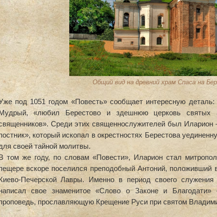
Общий вид на древний храм Спаса на Бе
Уже под 1051 годом «Повесть» сообщает интересную деталь:
Мудрый, «любил Берестово и здешнюю церковь святых а
священников». Среди этих священнослужителей был Иларион 
постник», который ископал в окрестностях Берестова уединенн
для своей тайной молитвы.
В том же году, по словам «Повести», Иларион стал митропол
пещере вскоре поселился преподобный Антоний, положивший в
Киево-Печерской Лавры. Именно в период своего служения
написал свое знаменитое «Слово о Законе и Благодати»
проповедь, прославляющую Крещение Руси при святом Владими