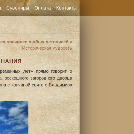
и
Сувениры
Оплата
Контакты
расноречивее любых летописей.»
Историческая мудрость
ИНАНИЯ
ременных лет» прямо говорит о
, роскошного загородного дворца
зана с кончиной святого Владимира