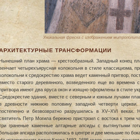
Уникальная фреска с изображением митрополит
АРХИТЕКТУРНЫЕ ТРАНСФОРМАЦИИ
Нынешний план храма — крестообразный. Западный конец пла
венчает четырехъярусная колокольня в стиле классицизма, пр
колокольни к средокрестию храма ведет каменный притвор, пост
вместо старого деревянного, возведенного еще во времена 
притвора имеют два яруса окон и изящно оформлены в стиле укр
Средокрестие здания, вместе с северным и южным лучами план
в древности нижнюю половину западной четверти церкви.
постепенно и безвозвратно разрушились в ХV–ХVI веках. 
святитель Петр Могила бережно пристроил с востока к трем ч
три граненые каменные алтарные апсиды с вытянутыми гот
большая апсида расположилась в центре и две меньшие по бок
На историческом плане Киева 1693–1695 годов церковь венчает