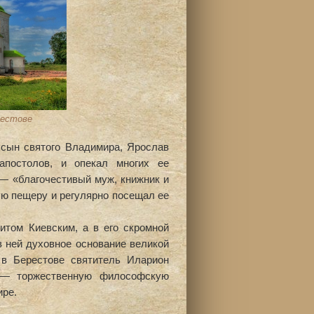
рестове
 сын святого Владимира, Ярослав
постолов, и опекал многих ее
— «благочестивый муж, книжник и
ую пещеру и регулярно посещал ее
итом Киевским, а в его скромной
 ней духовное основание великой
 в Берестове святитель Иларион
 — торжественную философскую
ре.