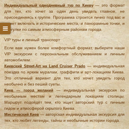
— это формат
Индивидуальный однодневный тур по Киеву
для тех, кто хочет за один день увидеть главное, не
присоединяясь к группе. Программа строится лично под вас и
может включать и исторические места, и панорамные точки, и
прогулки по самым атмосферным районам города.
VIP туры и личный транспорт
Если вам нужен более комфортный формат, выберите наши
VIP экскурсии с персональным обслуживанием и личным
автомобилем.
— индивидуальная
Киевский Street-Art на Land Cruiser Prado
поездка по ярким муралам, граффити и арт-локациям Киева.
Это отличный вариант для тех, кто хочет увидеть город
необычно и без пешей суеты.
— индивидуальная экскурсия по
Киев — город желаний
необычным местам и легендарным локациям столицы.
Маршрут подойдёт тем, кто ищет авторский тур с личным
гидом и атмосферой скрытого Киева.
— авторская индивидуальная экскурсия для
Мистический Киев
тех, кто любит легенды, тайны и необычные истории города.