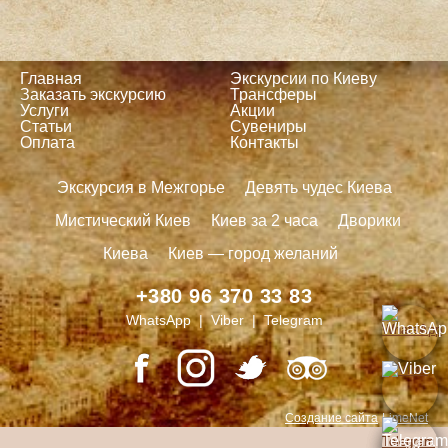
Главная
Экскурсии по Киеву
Заказать экскурсию
Трансферы
Услуги
Акции
Статьи
Сувениры
Оплата
Контакты
Экскурсия в Межгорье
Девять чудес Киева
Мистический Киев
Киев за 2 часа
Дворики
Киева
Киев — город желаний
+380 96 370 33 83
WhatsApp | Viber | Telegram
Создание сайта
LimeNet