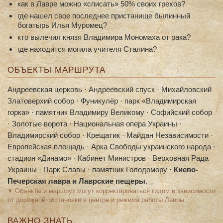
как в Лавре можно «списать» 50% своих грехов?
где нашел свое последнее пристанище былинный
богатырь Илья Муромец?
кто вылечил князя Владимира Мономаха от рака?
где находится могила учителя Сталина?
ОБЪЕКТЫ МАРШРУТА
Андреевская церковь · Андреевский спуск · Михайловский
Златоверхий собор · Фуникулёр · парк «Владимирская
горка» · памятник Владимиру Великому · Софийский собор
· Золотые ворота · Национальная опера Украины ·
Владимирский собор · Крещатик · Майдан Независимости ·
Европейская площадь · Арка Свободы украинского народа ·
стадион «Динамо» · Кабинет Министров · Верховная Рада
Украины · Парк Славы · памятник Голодомору ·
Киево-
Печерская лавра и Лаврские пещеры
.
✦ Объекты и маршрут могут корректироваться гидом в зависимости
от дорожной обстановки в центре и режима работы Лавры.
ВАЖНО ЗНАТЬ