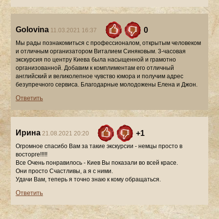
Golovina
0
11.03.2021 16:37
Мы рады познакомиться с профессионалом, открытым человеком
и отличным организатором Виталием Синяковым. 3-часовая
экскурсия по центру Киева была насыщенной и грамотно
организованной. Добавим к комплиментам его отличный
английский и великолепное чувство юмора и получим адрес
безупречного сервиса. Благодарные молодожены Елена и Джон.
Ответить
Ирина
+1
21.08.2021 20:20
Огромное спасибо Вам за такие экскурсии - немцы просто в
восторге!!!!!
Все Очень понравилось - Киев Вы показали во всей красе.
Они просто Счастливы, а я с ними.
Удачи Вам, теперь я точно знаю к кому обращаться.
Ответить