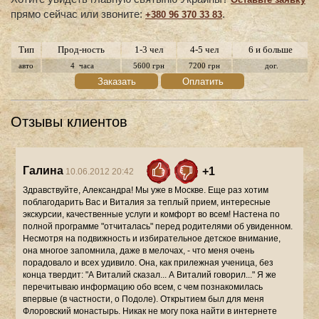
прямо сейчас или звоните:
.
+380 96 370 33 83
Тип
Прод-ность
1-3 чел
4-5 чел
6 и больше
авто
4 часа
5600 грн
7200 грн
дог.
Заказать
Оплатить
Отзывы клиентов
Галина
+1
10.06.2012 20:42
Здравствуйте, Александра! Мы уже в Москве. Еще раз хотим поблагодарить Вас и Виталия за теплый прием, интересные экскурсии, качественные услуги и комфорт во всем! Настена по полной программе "отчиталась" перед родителями об увиденном. Несмотря на подвижность и избирательное детское внимание, она многое запомнила, даже в мелочах, - что меня очень порадовало и всех удивило. Она, как прилежная ученица, без конца твердит: "А Виталий сказал... А Виталий говорил..." Я же перечитываю информацию обо всем, с чем познакомилась впервые (в