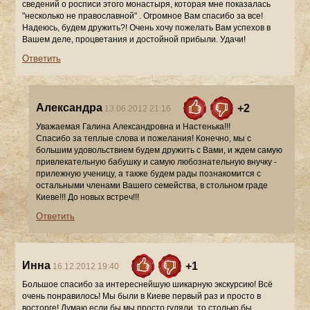
Ответить
Александра
+2
13.06.2012 21:16
Уважаемая Галина Александровна и Настенька!!!
Спасибо за теплые слова и пожелания! Конечно, мы с
большим удовольствием будем дружить с Вами, и ждем самую
привлекательную бабушку и самую любознательную внучку -
прилежную ученицу, а также будем рады познакомится с
остальными членами Вашего семейства, в стольном граде
Киеве!!! До новых встреч!!!
Ответить
Инна
+1
16.12.2012 19:40
Большое спасибо за интереснейшую шикарную экскурсию! Всё
очень понравилось! Мы были в Киеве первый раз и просто в
восторге! Думаю если бы мы просто гуляли, то столько бы