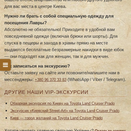
для вас места в центре Киева.
Нужно ли брать с собой специальную одежду для
посещения Лавры?
Абсолютно не обязательно! Приходите в удобной вам
повседневной одежде (включая брюки или шорты). Для
спуска в пещеры и захода в храмы прямо на месте
выдаются бесплатные безразмерные накидки в виде юбок
— они подходят как для женщин, так и для мужчин.
Как записаться на экскурсию?
Оставьте заявку на сайте или позвоните/напишите нам в
мессенджеры:
(WhatsApp / Viber / Telegram).
+380 96 370 33 83
ДРУГИЕ НАШИ VIP-ЭКСКУРСИИ
Обзорная экскурсия по Киеву на Toyota Land Cruiser Prado
Экскурсия «Киевский Street-Art» на Toyota Land Cruiser Prado
Киев — город желаний на Toyota Land Cruiser Prado
Хотите увидеть главную святыню Украины?
Оставьте заявку