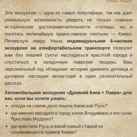
Томас Харди
Эта экскурсия — одна из самых популярных, так как дает
уникальную возможность увидеть не только главные
исторические достопримечательности столицы, но и
посетить величайшую православную святыню — Киево-
Печерскую лавру. Наша
индивидуальная 4-часовая
экскурсия на комфортабельном транспорте
позволит
вам без лишней суеты насладиться красотой города и
спуститься в загадочные лаврские пещеры. Ваш
персональный гид объединит историю древнего детинца и
духовное наследие монастыря в один увлекательный
рассказ.
Автомобильная экскурсия «Древний Киев + Лавра» для
вас, если вы хотите узнать:
откуда на самом деле пошла Киевская Русь?
где именно находился город князя Владимира и его сына
Ярослава Мудрого?
где крестили Русь и какой самый старый из
сохранившихся храмов Киева?