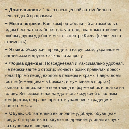
✦
Длительность:
4 часа насыщенной автомобильно-
пешеходной программы.
✦
Место встречи:
Ваш комфортабельный автомобиль с
гидом бесплатно заберет вас у отеля, апартаментов или в
любом другом удобном месте в центре Киева (включено в
стоимость).
✦
Языки:
Экскурсия проводится на русском, украинском,
английском и других языках по запросу.
✦
Форма одежды:
Повседневная и максимально удобная.
Не переживайте о строгих монастырских правилах дресс-
кода! Прямо перед входом в пещеры и храмы Лавры всем
гостям (и женщинам в брюках, и мужчинам в шортах)
выдают специальные полотнища в форме юбок и платки на
голову. Вы сможете наслаждаться экскурсией с полным
комфортом, сохраняя при этом уважение к традициям
святого места.
✦
Обувь:
Обязательно выбирайте удобную обувь (нам
предстоят приятные прогулки по древним улицам и спуск
по ступеням в пещеры).