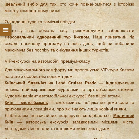
ідеальний вибір для тих, хто хоче познайомитися з історією
міста у комфортному ритмі.
Одноденні тури та заміські поїздки
Якщо у вас обмаль часу, рекомендуємо забронювати
. Наш приватний гід
Персональний одноденний тур Києвом
складе насичену програму на весь день, щоб ви побачили
максимум без поспіху та очікування інших туристів.
VIP-екскурсії на автомобілі преміум-класу
Для максимального комфорту ми пропонуємо VIP-тури Києвом
на авто з особистим водієм-гідом.
— індивідуальна
Київський Street-Art на Land Cruiser Prado
поїздка найяскравішими муралами та арт-об'єктами столиці.
Чудовий варіант автомобільної екскурсії без пішої втоми.
— ексклюзивна поїздка місцями сили та
Київ — місто бажань
прихованими локаціями, про які знають лише корінні кияни.
Любителям незвичайних маршрутів сподобається
Містичний
— авторська екскурсія загадковими місцями міста,
Київ
легендами Лисої гори та історіями київських відьом.