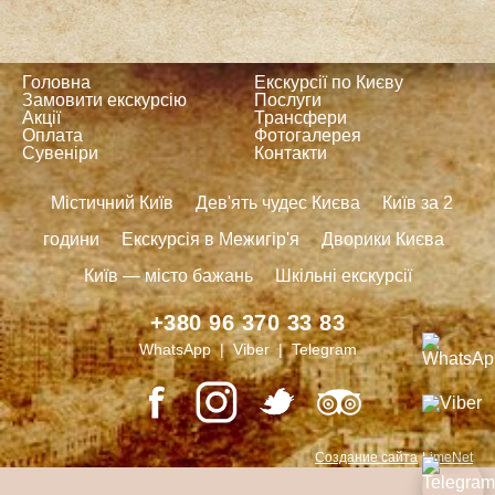
Головна
Екскурсії по Києву
Замовити екскурсію
Послуги
Акції
Трансфери
Оплата
Фотогалерея
Сувеніри
Контакти
Містичний Київ
Дев'ять чудес Києва
Київ за 2
години
Екскурсія в Межигір'я
Дворики Києва
Київ — місто бажань
Шкільні екскурсії
+380 96 370 33 83
WhatsApp | Viber | Telegram
Создание сайта
LimeNet