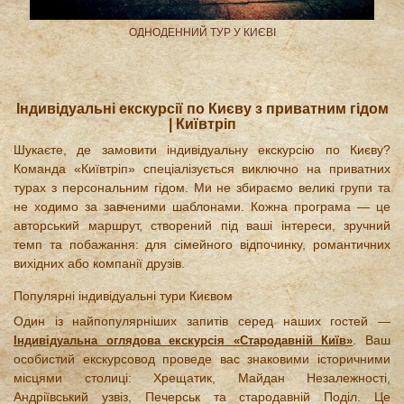
ОДНОДЕННИЙ ТУР У КИЄВІ
Індивідуальні екскурсії по Києву з приватним гідом
| Київтріп
Шукаєте, де замовити індивідуальну екскурсію по Києву?
Команда «Київтріп» спеціалізується виключно на приватних
турах з персональним гідом. Ми не збираємо великі групи та
не ходимо за завченими шаблонами. Кожна програма — це
авторський маршрут, створений під ваші інтереси, зручний
темп та побажання: для сімейного відпочинку, романтичних
вихідних або компанії друзів.
Популярні індивідуальні тури Києвом
Один із найпопулярніших запитів серед наших гостей —
. Ваш
Індивідуальна оглядова екскурсія «Стародавній Київ»
особистий екскурсовод проведе вас знаковими історичними
місцями столиці: Хрещатик, Майдан Незалежності,
Андріївський узвіз, Печерськ та стародавній Поділ. Це