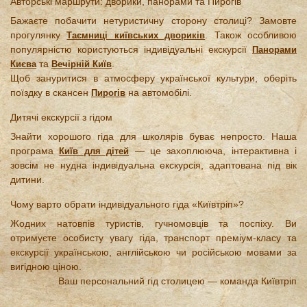
Авторські маршрути: дворики, панорами та Пирогів
Бажаєте побачити нетуристичну сторону столиці? Замовте
прогулянку
. Також особливою
Таємниці київських двориків
популярністю користуються індивідуальні екскурсії
Панорами
та
.
Києва
Вечірній Київ
Щоб зануритися в атмосферу української культури, оберіть
поїздку в скансен
на автомобілі.
Пирогів
Дитячі екскурсії з гідом
Знайти хорошого гіда для школярів буває непросто. Наша
програма
— це захоплююча, інтерактивна і
Київ для дітей
зовсім не нудна індивідуальна екскурсія, адаптована під вік
дитини.
Чому варто обрати індивідуального гіда «Київтріп»?
Жодних натовпів туристів, гучномовців та поспіху. Ви
отримуєте особисту увагу гіда, транспорт преміум-класу та
екскурсії українською, англійською чи російською мовами за
вигідною ціною.
Ваш персональний гід столицею — команда Київтріп